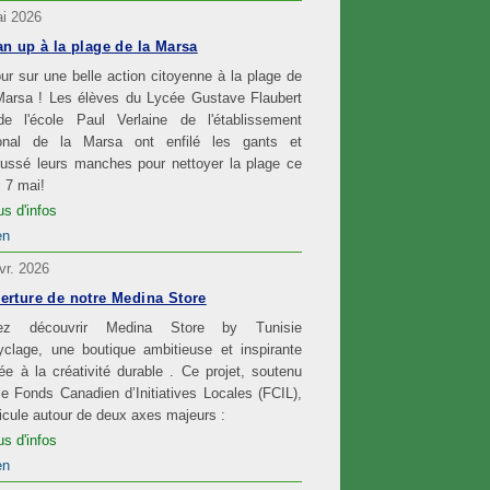
i 2026
an up à la plage de la Marsa
ur sur une belle action citoyenne à la plage de
Marsa ! Les élèves du Lycée Gustave Flaubert
de l'école Paul Verlaine de l'établissement
ional de la Marsa ont enfilé les gants et
oussé leurs manches pour nettoyer la plage ce
i 7 mai!
us d'infos
en
vr. 2026
erture de notre Medina Store
ez découvrir Medina Store by Tunisie
clage, une boutique ambitieuse et inspirante
ée à la créativité durable . Ce projet, soutenu
le Fonds Canadien d’Initiatives Locales (FCIL),
ticule autour de deux axes majeurs :
us d'infos
en