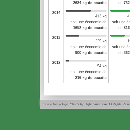
2684 kg de bauxite
de
732
2014
413 kg
4
soit une économie de
soit une 
1652 kg de bauxite
de
816
2013
225 kg
1
soit une économie de
soit une 
900 kg de bauxite
de
362
2012
54 kg
soit une économie de
216 kg de bauxite
Tunisie Recyclage. Charts by Highcharts.com. All Rights Rese