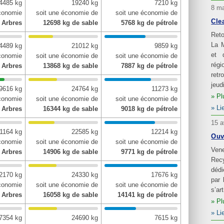
4485 kg
19240 kg
7210 kg
8 ma
économie
soit une économie de
soit une économie de
Cle
 Arbres
12698 kg de sable
5768 kg de pétrole
Reto
La 
4489 kg
21012 kg
9859 kg
et 
économie
soit une économie de
soit une économie de
rég
 Arbres
13868 kg de sable
7887 kg de pétrole
retr
jeud
9616 kg
24764 kg
11273 kg
Pl
économie
soit une économie de
soit une économie de
Li
 Arbres
16344 kg de sable
9018 kg de pétrole
15 a
1164 kg
22585 kg
12214 kg
Ouv
économie
soit une économie de
soit une économie de
Ven
 Arbres
14906 kg de sable
9771 kg de pétrole
Recy
dédi
2170 kg
24330 kg
17676 kg
par 
économie
soit une économie de
soit une économie de
s’ar
 Arbres
16058 kg de sable
14141 kg de pétrole
Pl
Li
7354 kg
24690 kg
7615 kg