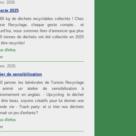
évr. 2026
lecte 2025
85 kg de déchets recyclables collectés ! Chez
isie Recyclage, chaque geste compte… et
urd’hui, nous sommes fiers d’annoncer que plus
0 tonnes de déchets ont été collectés en 2025
 être recyclés!
us d'infos
en
anv. 2026
ier de sensibilisation
0 janvier, les bénévoles de Tunisie Recyclage
 animé un atelier de sensibilisation à
vironnement en anglais. - Upcycling: le déchet
 être beau, soyons créatifs pour lui donner une
nde vie - Trash party: et si trier nos déchets
nait un jeu d'enfants?
us d'infos
en