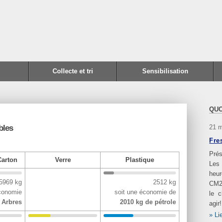
Collecte et tri
Sensibilisation
QUO
21 
bles
Fre
Prés
Carton
Verre
Plastique
Les
heur
5969 kg
2512 kg
CM2
économie
soit une économie de
le 
 Arbres
2010 kg de pétrole
agir!
Li