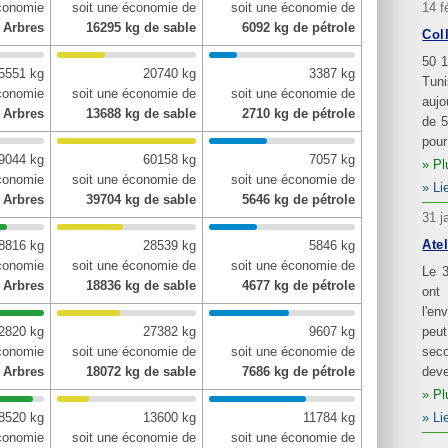
14 f
économie
soit une économie de
soit une économie de
 Arbres
16295 kg de sable
6092 kg de pétrole
Col
50 1
5551 kg
20740 kg
3387 kg
Tun
économie
soit une économie de
soit une économie de
aujo
 Arbres
13688 kg de sable
2710 kg de pétrole
de 5
pour
9044 kg
60158 kg
7057 kg
Pl
économie
soit une économie de
soit une économie de
Li
 Arbres
39704 kg de sable
5646 kg de pétrole
31 j
Atel
8816 kg
28539 kg
5846 kg
économie
soit une économie de
soit une économie de
Le 3
 Arbres
18836 kg de sable
4677 kg de pétrole
ont
l'en
peut
2820 kg
27382 kg
9607 kg
seco
économie
soit une économie de
soit une économie de
deve
 Arbres
18072 kg de sable
7686 kg de pétrole
Pl
Li
8520 kg
13600 kg
11784 kg
économie
soit une économie de
soit une économie de