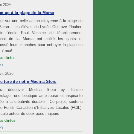
i 2026
an up à la plage de la Marsa
ur sur une belle action citoyenne à la plage de
Marsa ! Les élèves du Lycée Gustave Flaubert
de l'école Paul Verlaine de l'établissement
ional de la Marsa ont enfilé les gants et
oussé leurs manches pour nettoyer la plage ce
i 7 mai!
us d'infos
en
vr. 2026
erture de notre Medina Store
ez découvrir Medina Store by Tunisie
clage, une boutique ambitieuse et inspirante
ée à la créativité durable . Ce projet, soutenu
le Fonds Canadien d’Initiatives Locales (FCIL),
ticule autour de deux axes majeurs :
us d'infos
en