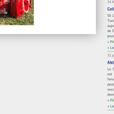
14 f
Col
50 1
Tun
aujo
de 5
pour
Pl
Li
31 j
Atel
Le 3
ont
l'en
peut
seco
deve
Pl
Li