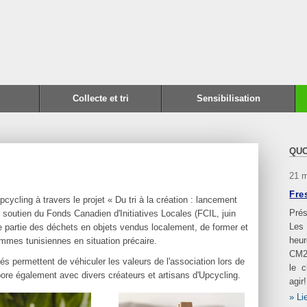
Collecte et tri
Sensibilisation
QUO
21 
Fre
ycling à travers le projet « Du tri à la création : lancement
Prés
u soutien du Fonds Canadien d'Initiatives Locales (FCIL, juin
Les
 partie des déchets en objets vendus localement, de former et
heur
emmes tunisiennes en situation précaire.
CM2
réés permettent de véhiculer les valeurs de l'association lors de
le 
ore également avec divers créateurs et artisans d'Upcycling.
agir!
Li