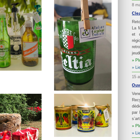
8 ma
Cle
Reto
La 
et 
rég
retr
jeud
Pl
Li
15 a
Ouv
Ven
Recy
dédi
par 
s’ar
Pl
Li