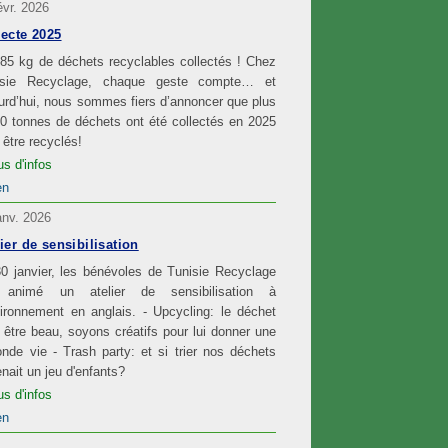
évr. 2026
lecte 2025
85 kg de déchets recyclables collectés ! Chez
isie Recyclage, chaque geste compte… et
urd’hui, nous sommes fiers d’annoncer que plus
0 tonnes de déchets ont été collectés en 2025
 être recyclés!
us d'infos
en
anv. 2026
ier de sensibilisation
0 janvier, les bénévoles de Tunisie Recyclage
 animé un atelier de sensibilisation à
vironnement en anglais. - Upcycling: le déchet
 être beau, soyons créatifs pour lui donner une
nde vie - Trash party: et si trier nos déchets
nait un jeu d'enfants?
us d'infos
en