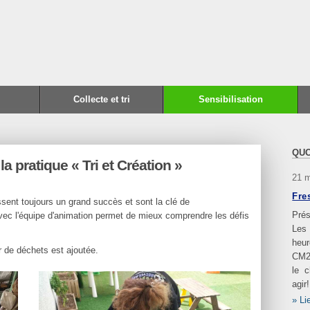
Collecte et tri
Sensibilisation
QUO
a pratique « Tri et Création »
21 
Fre
sent toujours un grand succès et sont la clé de
Prés
 avec l'équipe d'animation permet de mieux comprendre les défis
Les
heur
r de déchets est ajoutée.
CM2
le 
agir!
Li