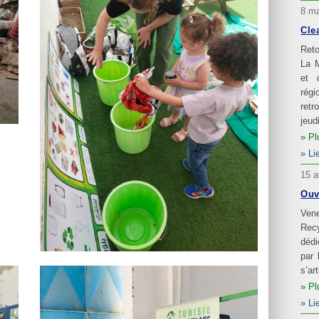
8 ma
Cle
Reto
La 
et 
rég
retr
jeud
Pl
Li
15 a
Ouv
Ven
Recy
dédi
par 
s’ar
Pl
Li