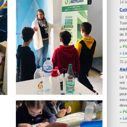
14 f
Col
50 1
Tun
aujo
de 5
pour
Pl
Li
31 j
Atel
Le 3
ont
l'en
peut
seco
deve
Pl
Li