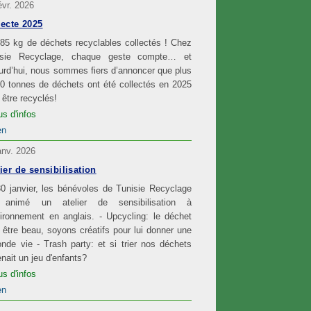
évr. 2026
lecte 2025
85 kg de déchets recyclables collectés ! Chez
isie Recyclage, chaque geste compte… et
urd’hui, nous sommes fiers d’annoncer que plus
0 tonnes de déchets ont été collectés en 2025
 être recyclés!
us d'infos
en
anv. 2026
ier de sensibilisation
0 janvier, les bénévoles de Tunisie Recyclage
 animé un atelier de sensibilisation à
vironnement en anglais. - Upcycling: le déchet
 être beau, soyons créatifs pour lui donner une
nde vie - Trash party: et si trier nos déchets
nait un jeu d'enfants?
us d'infos
en