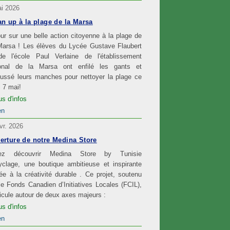
i 2026
an up à la plage de la Marsa
ur sur une belle action citoyenne à la plage de
Marsa ! Les élèves du Lycée Gustave Flaubert
de l'école Paul Verlaine de l'établissement
ional de la Marsa ont enfilé les gants et
oussé leurs manches pour nettoyer la plage ce
i 7 mai!
us d'infos
en
vr. 2026
erture de notre Medina Store
ez découvrir Medina Store by Tunisie
clage, une boutique ambitieuse et inspirante
ée à la créativité durable . Ce projet, soutenu
le Fonds Canadien d’Initiatives Locales (FCIL),
ticule autour de deux axes majeurs :
us d'infos
en