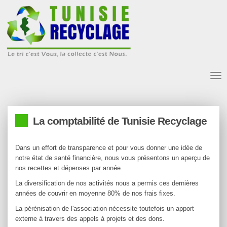
Tog
nav
La comptabilité de Tunisie Recyclage
Dans un effort de transparence et pour vous donner une idée de
notre état de santé financière, nous vous présentons un aperçu de
nos recettes et dépenses par année.
La diversification de nos activités nous a permis ces dernières
années de couvrir en moyenne 80% de nos frais fixes.
La pérénisation de l'association nécessite toutefois un apport
externe à travers des appels à projets et des dons.
STEG & SONED:
Achat:
Paperasse:
Camion / Entretien / Lavage:
Assurances:
Camion / Achat:
247 dt
7 dt
174 dt
35 dt
18 dt
25 dt