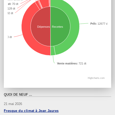
n / Fuel:
70 dt
laire:
128 dt
ion:
482 dt
Prêt:
12677 dt
Dépenses
Recettes
:
11000 dt
Vente matières:
721 dt
Highcharts.com
QUOI DE NEUF ...
21 mai 2026
Fresque du climat à Jean Jaures