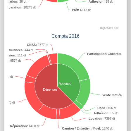
munication:
38 dt
Adhésion:
55 dt
 / Réparation:
10243 dt
Prêt:
6143 dt
Highcharts.com
Compta 2016
CNSS:
2777 dt
Assurances:
444 dt
Participation Collecte:
14020
impression:
111 dt
alaire:
9574 dt
:
2132 dt
Recettes
Dépenses
Vente matières:
923
t:
11073 dt
Don:
1456 dt
Adhésion:
55 dt
Location:
7397 dt
mion / Réparation:
6450 dt
Camion / Entretien / Fuel:
1240 dt