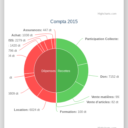
Highcharts.com
Compta 2015
Assurances:
447 dt
Achat:
1038 dt
Participation Collecte:
12800
CNSS:
2279 dt
/ Fuel:
1420 dt
asse:
796 dt
e:
10004 dt
Dépenses
Recettes
Don:
7152 dt
:
1200 dt
tion:
6809 dt
Vente matières:
9937 dt
Vente d'articles:
82 dt
Location:
6024 dt
Formation:
100 dt