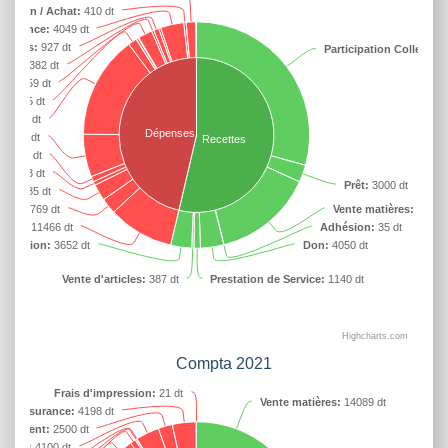
Camion / Achat:
410 dt
ssurance:
4049 dt
rances:
927 dt
Participation Collecte:
3
tien:
382 dt
S:
2459 dt
s:
1525 dt
17955 dt
Dépenses
:
7416 dt
Recettes
x:
957 dt
at:
653 dt
Prêt:
3000 dt
el:
2885 dt
ion:
2769 dt
Vente matières:
17471 
tion:
11466 dt
Adhésion:
35 dt
ormation:
3652 dt
Don:
4050 dt
Vente d'articles:
387 dt
Prestation de Service:
1140 dt
Highcharts.com
Compta 2021
Frais d'impression:
21 dt
Vente matières:
14089 dt
 / Assurance:
4198 dt
rsement:
2500 dt
alaire:
4100 dt