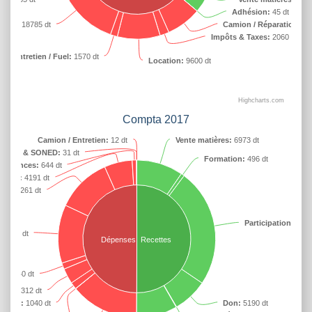
Adhésion:
45 dt
chat:
18785 dt
Camion / Réparation:
78
Impôts & Taxes:
2060 dt
 / Entretien / Fuel:
1570 dt
Location:
9600 dt
Highcharts.com
Compta 2017
Camion / Entretien:
12 dt
Vente matières:
6973 dt
STEG & SONED:
31 dt
Formation:
496 dt
ssurances:
644 dt
CNSS:
4191 dt
ion:
8261 dt
Participation Colle
:
8730 dt
Dépenses
Recettes
se:
940 dt
hat:
2312 dt
/ Fuel:
1040 dt
Don:
5190 dt