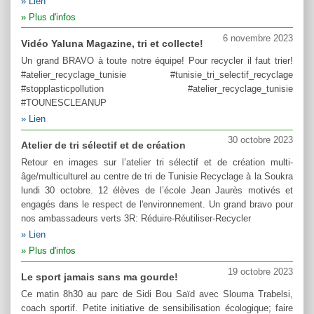
Lien
Plus d'infos
6 novembre 2023
Vidéo Yaluna Magazine, tri et collecte!
Un grand BRAVO à toute notre équipe! Pour recycler il faut trier!
#atelier_recyclage_tunisie #tunisie_tri_selectif_recyclage
#stopplasticpollution #atelier_recyclage_tunisie
#TOUNESCLEANUP
Lien
30 octobre 2023
Atelier de tri sélectif et de création
Retour en images sur l’atelier tri sélectif et de création multi-
âge/multiculturel au centre de tri de Tunisie Recyclage à la Soukra
lundi 30 octobre. 12 élèves de l’école Jean Jaurès motivés et
engagés dans le respect de l'environnement. Un grand bravo pour
nos ambassadeurs verts 3R: Réduire-Réutiliser-Recycler
Lien
Plus d'infos
19 octobre 2023
Le sport jamais sans ma gourde!
Ce matin 8h30 au parc de Sidi Bou Saïd avec Slouma Trabelsi,
coach sportif. Petite initiative de sensibilisation écologique; faire