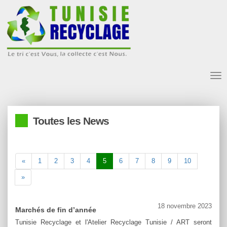
Tog
nav
Toutes les News
«
1
2
3
4
5
6
7
8
9
10
»
18 novembre 2023
Marchés de fin d’année
Tunisie Recyclage et l'Atelier Recyclage Tunisie / ART seront