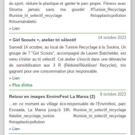
du sport, réduire le plastique et garder le parc propre. Fitness avec
Slouma jamais sans ma gourde! #Tunisie_Recyclage
#tunisie_tri_selectif_recyclage #stopplasticpollution
#sloumatrabelsi
Lien
14 octobre 2023
« Girl Scouts », atelier tri sélectif
Samedi 14 octobre, au local de Tunisie Recyclage à la Soukra, Un
groupe de 7 "Girl Scouts", accompagné de Lauren Batchelder, est
venu s'initier au tri sélectif. Cet atelier s'inscrit dans une démarche
de sensibilisation aux 3 R (Réduire/Réutiliser/ Recycler), trio
gagnant pour une consommation plus responsable.
Lien
Plus d'infos
8 octobre 2023
Retour en images EnviroFest La Marsa (2)
…en ce moment au village éco-responsable de l’Envirofest, parc
Essaada, La Marsa jusqu’à 19h. #tunisie_tri_selectif_recyclage
#atelier_recyclage_tunisie #tunisie_tri_selectif_recyclage
#stopplasticpollution
Lien