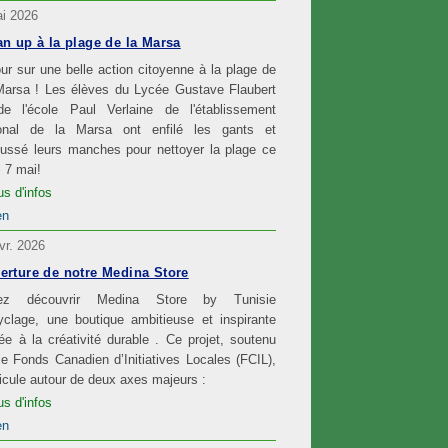
i 2026
an up à la plage de la Marsa
ur sur une belle action citoyenne à la plage de
Marsa ! Les élèves du Lycée Gustave Flaubert
de l'école Paul Verlaine de l'établissement
ional de la Marsa ont enfilé les gants et
oussé leurs manches pour nettoyer la plage ce
i 7 mai!
us d'infos
en
vr. 2026
erture de notre Medina Store
ez découvrir Medina Store by Tunisie
clage, une boutique ambitieuse et inspirante
ée à la créativité durable . Ce projet, soutenu
le Fonds Canadien d’Initiatives Locales (FCIL),
ticule autour de deux axes majeurs :
us d'infos
en