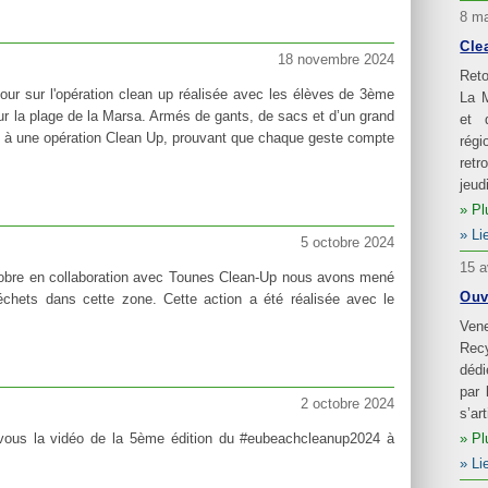
8 ma
Cle
18 novembre 2024
Reto
our sur l'opération clean up réalisée avec les élèves de 3ème
La 
ur la plage de la Marsa. Armés de gants, de sacs et d’un grand
et 
é à une opération Clean Up, prouvant que chaque geste compte
rég
retr
jeud
Pl
Li
5 octobre 2024
15 a
tobre en collaboration avec Tounes Clean-Up nous avons mené
Ouv
déchets dans cette zone. Cette action a été réalisée avec le
Ven
Recy
dédi
par 
2 octobre 2024
s’ar
Pl
ous la vidéo de la 5ème édition du #eubeachcleanup2024 à
Li