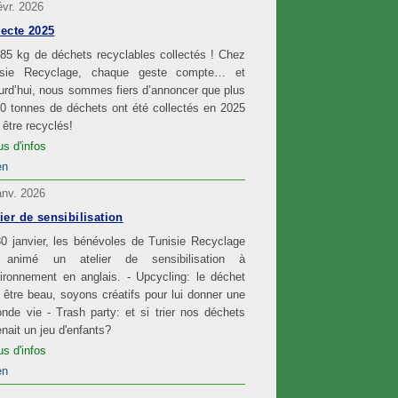
évr. 2026
lecte 2025
85 kg de déchets recyclables collectés ! Chez
isie Recyclage, chaque geste compte… et
urd’hui, nous sommes fiers d’annoncer que plus
0 tonnes de déchets ont été collectés en 2025
 être recyclés!
us d'infos
en
anv. 2026
ier de sensibilisation
0 janvier, les bénévoles de Tunisie Recyclage
 animé un atelier de sensibilisation à
vironnement en anglais. - Upcycling: le déchet
 être beau, soyons créatifs pour lui donner une
nde vie - Trash party: et si trier nos déchets
nait un jeu d'enfants?
us d'infos
en