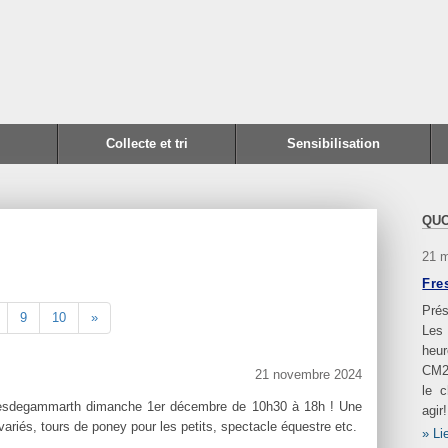
Collecte et tri
Sensibilisation
QUO
21 
Fre
Prés
9
10
»
Les
heur
CM2
21 novembre 2024
le 
iesdegammarth dimanche 1er décembre de 10h30 à 18h ! Une
agir!
variés, tours de poney pour les petits, spectacle équestre etc.
Li