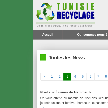
Accueil
Qui sommes-nous ?
Toutes les News
«
1
2
3
4
5
6
7
8
Noël aux Écuries de Gammarth
On vous attend au marché de Noël des #ecur
journée unique et festive : barbecue, exposants 