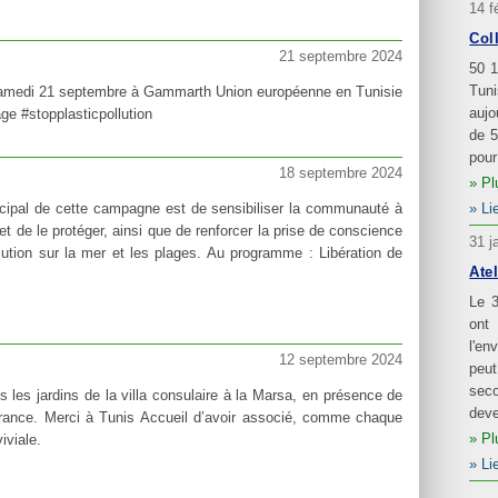
14 f
Col
21 septembre 2024
50 1
Tun
amedi 21 septembre à Gammarth Union européenne en Tunisie
aujo
ge #stopplasticpollution
de 5
pour
18 septembre 2024
Pl
Li
cipal de cette campagne est de sensibiliser la communauté à
et de le protéger, ainsi que de renforcer la prise de conscience
31 j
lution sur la mer et les plages. Au programme : Libération de
Atel
Le 3
ont
l'en
12 septembre 2024
peut
seco
 les jardins de la villa consulaire à la Marsa, en présence de
deve
ance. Merci à Tunis Accueil d’avoir associé, comme chaque
Pl
iviale.
Li