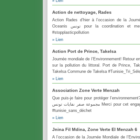
Lien
Action de nettoyage, Rades
Action Rades d’hier à l’occasion de la Jour
Oceanis تونس pour la coordination et merci à tous les participants! #tunisie_tri_sélectif_recyclage
#stopplasticpollution
Lien
Action Port de Prince, Takelsa
Journée mondiale de l’Environnement! Retour en i
sur la pollution du littoral. Port de Prince,
Takelsa Commune de Takelsa #Tunisie_Tri_Sélec
Lien
Association Zone Verte Menzah
Que puis-je faire pour protéger l’environnemen
مجموعة صفر نفايات تونس Merci pour cet engagement! #Tunisie_Tri_Sélectif_Recyclage #stopplasticpollution
#tunisie_sans_déchet
Lien
Jnina Fil Mdina, Zone Verte El Menzah 6
A l’occasion de la Journée Mondiale de l’Envir