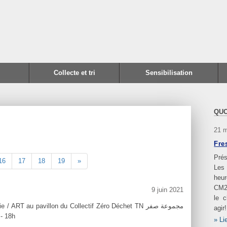
Collecte et tri
Sensibilisation
QUO
21 
Fre
Prés
16
17
18
19
»
Les
heur
CM2
9 juin 2021
le 
ART au pavillon du Collectif Zéro Déchet TN مجموعة صفر
agir!
h - 18h
Li