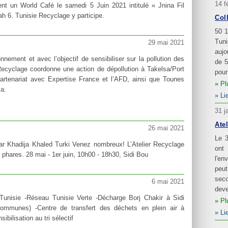
14 f
ent un World Café le samedi 5 Juin 2021 intitulé « Jnina Fil
h 6. Tunisie Recyclage y participe.
Col
50 1
Tun
29 mai 2021
aujo
nement et avec l’objectif de sensibiliser sur la pollution des
de 5
Recyclage coordonne une action de dépollution à Takelsa/Port
pour
artenariat avec Expertise France et l’AFD, ainsi que Tounes
Pl
a.
Li
31 j
Atel
26 mai 2021
Le 3
ar Khadija Khaled Turki Venez nombreux! L’Atelier Recyclage
ont
 phares. 28 mai - 1er juin, 10h00 - 18h30, Sidi Bou
l'en
peut
seco
6 mai 2021
deve
Tunisie -Réseau Tunisie Verte -Décharge Borj Chakir à Sidi
Pl
ommunes) -Centre de transfert des déchets en plein air à
Li
bilisation au tri sélectif