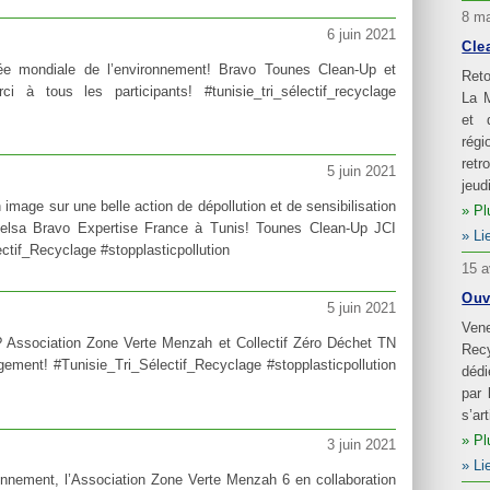
8 ma
6 juin 2021
Cle
née mondiale de l’environnement! Bravo Tounes Clean-Up et
Reto
La 
et 
rég
retr
5 juin 2021
jeud
mage sur une belle action de dépollution et de sensibilisation
Pl
 Takelsa Bravo Expertise France à Tunis! Tounes Clean-Up JCI
Li
tif_Recyclage #stopplasticpollution
15 a
Ouv
5 juin 2021
Ven
t? Association Zone Verte Menzah et Collectif Zéro Déchet TN
Recy
dédi
par 
s’ar
Pl
3 juin 2021
Li
onnement, l’Association Zone Verte Menzah 6 en collaboration