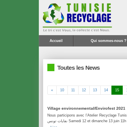
Accueil
Qui sommes-nous ?
Toutes les News
«
10
11
12
13
14
15
Village environnemental/Envirofest 2021
Nous participons avec l’Atelier Recyclage Tunisie / 
نفايات تونس Samedi 12 et dimanche 13 juin 11