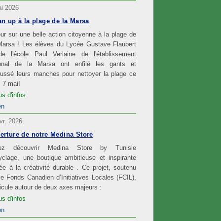
i 2026
an up à la plage de la Marsa
ur sur une belle action citoyenne à la plage de
Marsa ! Les élèves du Lycée Gustave Flaubert
de l'école Paul Verlaine de l'établissement
ional de la Marsa ont enfilé les gants et
oussé leurs manches pour nettoyer la plage ce
i 7 mai!
us d'infos
en
vr. 2026
erture de notre Medina Store
ez découvrir Medina Store by Tunisie
clage, une boutique ambitieuse et inspirante
ée à la créativité durable . Ce projet, soutenu
le Fonds Canadien d’Initiatives Locales (FCIL),
ticule autour de deux axes majeurs :
us d'infos
en